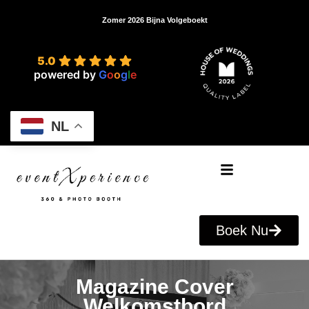
5.0 ★★★★★ –
gebaseerd op 90+ Google reviews
5.0
powered by
G
o
o
g
l
e
NL
Boek Nu
Magazine Cover