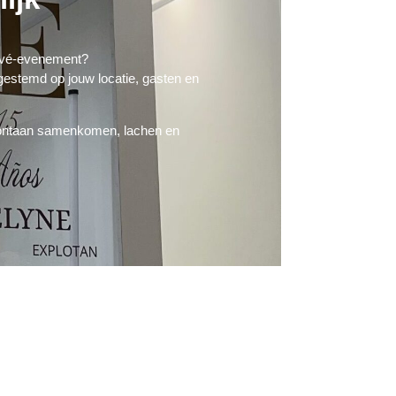
privé-evenement?
afgestemd op jouw locatie, gasten en
spontaan samenkomen, lachen en