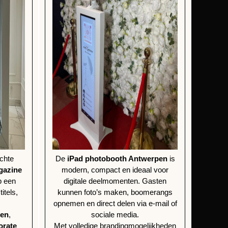
echte
De
iPad photobooth Antwerpen
is
gazine
modern, compact en ideaal voor
op een
digitale deelmomenten. Gasten
itels,
kunnen foto’s maken, boomerangs
.
opnemen en direct delen via e-mail of
ten
,
sociale media.
orate
Met volledige brandingmogelijkheden