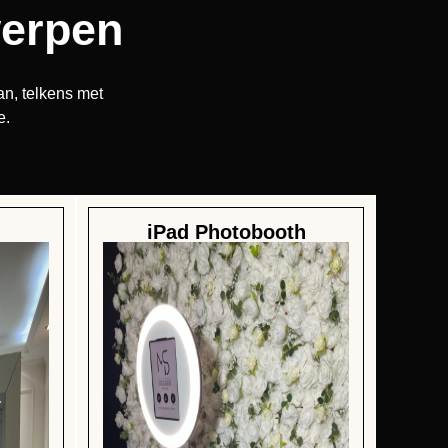
werpen
n, telkens met
e.
iPad Photobooth