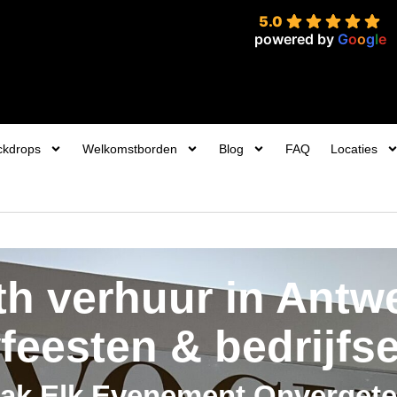
5.0
powered by
G
o
o
g
l
e
ckdrops
Welkomstborden
Blog
FAQ
Locaties
h verhuur in Antw
feesten & bedrijfs
ak Elk Evenement Onvergetel