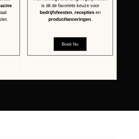
azine
is dit de favoriete keuze voor
laat
bedrijfsfeesten
,
recepties
en
ster.
productlanceringen
.
Boek Nu