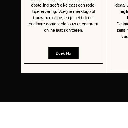
opstelling geeft elke gast een rode-
Ideaal 
loperervaring. Voeg je merklogo of
high
trouwthema toe, en je hebt direct
deelbare content die jouw evenement
De int
online laat schitteren.
zelfs 
voo
Boek Nu