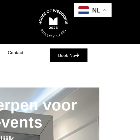
NL
Contact
Boek Nu
erpen voor
events
ijk