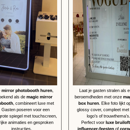
e
mirror photobooth huren
,
Laat je gasten stralen als 
bekend als de
magic mirror
beroemdheden met onze
ma
obooth
, combineert luxe met
box huren
. Elke foto lijkt 
. Gasten poseren voor een
glossy cover, compleet met t
rote spiegel met touchscreen,
logo’s of trouwthema’s
rijke animaties en gesproken
Perfect voor
luxe bruilof
instructies.
influencer-feesten
of
corp