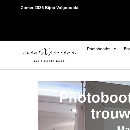
5.0 ★★★★★ –
gebaseerd op 100+ Google reviews
Photobooths
Ba
Photoboot
trouw
Ma