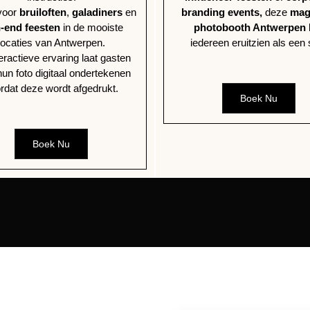
voor
bruiloften
,
galadiners
en
branding events,
deze
mag
-end feesten
in de mooiste
photobooth Antwerpen
locaties van Antwerpen.
iedereen eruitzien als een 
eractieve ervaring laat gasten
hun foto digitaal ondertekenen
rdat deze wordt afgedrukt.
Boek Nu
Boek Nu