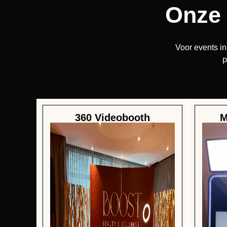
Onze 
Voor events i
p
360 Videobooth
M