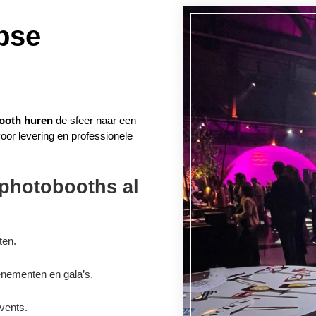
pse
ooth huren
de sfeer naar een
 voor levering en professionele
photobooths al
ten.
enementen en gala’s.
vents.