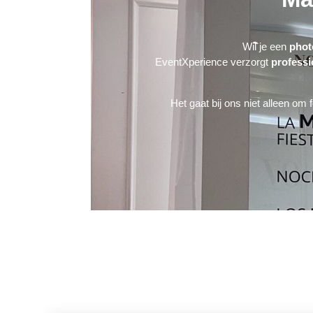
Wil je een
phot
EventXperience verzorgt
profess
Het gaat bij ons niet alleen 