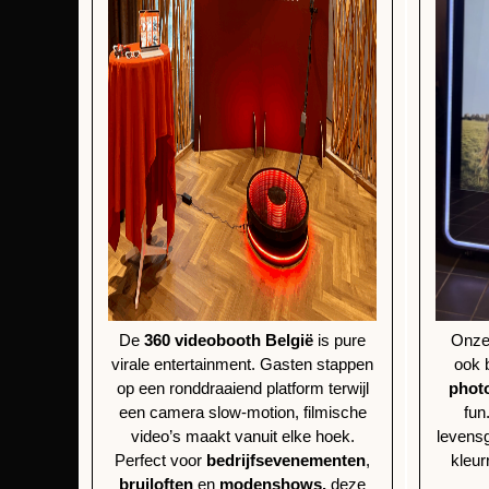
De
360 videobooth België
is pure
Onz
virale entertainment. Gasten stappen
ook 
op een ronddraaiend platform terwijl
phot
een camera slow-motion, filmische
fun
video’s maakt vanuit elke hoek.
levensg
Perfect voor
bedrijfsevenementen
,
kleur
bruiloften
en
modenshows,
deze