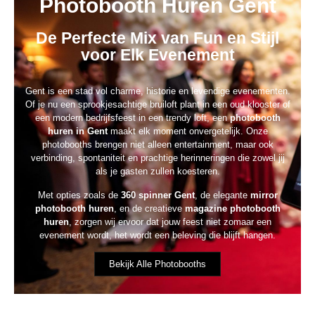
Photobooth Huren Gent
De Perfecte Mix van Fun en Stijl
voor Elk Evenement
Gent is een stad vol charme, historie en levendige evenementen.
Of je nu een sprookjesachtige bruiloft plant in een oud klooster of
een modern bedrijfsfeest in een trendy loft, een
photobooth
huren in Gent
maakt elk moment onvergetelijk. Onze
photobooths brengen niet alleen entertainment, maar ook
verbinding, spontaniteit en prachtige herinneringen die zowel jij
als je gasten zullen koesteren.
Met opties zoals de
360 spinner Gent
, de elegante
mirror
photobooth huren
, en de creatieve
magazine photobooth
huren
, zorgen wij ervoor dat jouw feest niet zomaar een
evenement wordt, het wordt een beleving die blijft hangen.
Bekijk Alle Photobooths