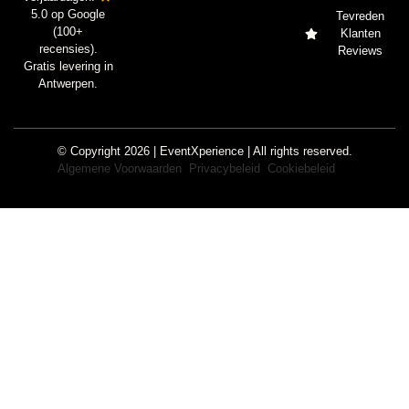
5.0 op Google
Tevreden
(100+
Klanten
recensies).
Reviews
Gratis levering in
Antwerpen.
© Copyright 2026 | EventXperience | All rights reserved.
Algemene Voorwaarden
Privacybeleid
Cookiebeleid