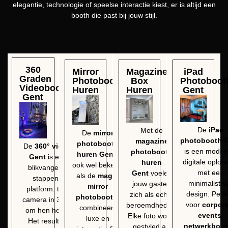
elegantie, technologie of speelse interactie kiest, er is altijd een
booth die past bij jouw stijl.
360
Mirror
Magazine
iPad
Graden
Photobooth
Box
Photoboot
Videobooth
Huren
Huren
Gent
Gent
De
iPad
Met de
De
mirror
photobooth 
magazine
photobooth
De
360° videobooth
is een moder
photobooth
huren Gent
,
Gent
is een echte
digitale oplos
huren
ook wel bekend
blikvanger. Gasten
met een
Gent
voelen
als de
magic
stappen op een
minimalistis
jouw gasten
mirror
platform, terwijl een
design. Perf
zich als echte
photobooth
,
camera in 360 graden
voor
corpor
beroemdheden.
combineert
om hen heen draait.
events
,
Elke foto wordt
luxe en
Het resultaat? Een
netwerkborr
gestyled als