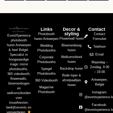
Links
Decor &
Contact
styling
Photobooth
Contact
EventXperience
Flowerwall huren
huren Antwerpen
Formulier
photobooth
huren Antwerpen
Bloemenboog
Wedding
Telefoon
& heel België.
huren
Photobooths
Email
Specialist in
Welkomstbord
Corporate
hoogwaardige
huren
Photobooths
Maandag –
magic mirror
Zondag, 9.00
Backdrop huren
Spiegel
photobooths,
– 19.00
Photobooths
360 videobooth,
Rode loper &
flowerwalls,
Antwerpen,
afzetpaaltjes
360 Videobooth
bloemenbogen
België
huren
Magazine
en
Photobooth
Instagram:
welkomstborden
@eventxperience.b
voor
trouwfeesten,
Facebook:
bedrijfsevents en
@eventxperience.b
verjaardagen.