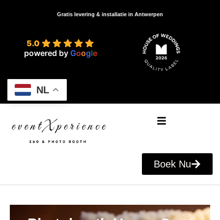
Gratis levering & installatie in Antwerpen
5.0
powered by
G
o
o
g
l
e
NL
Boek Nu